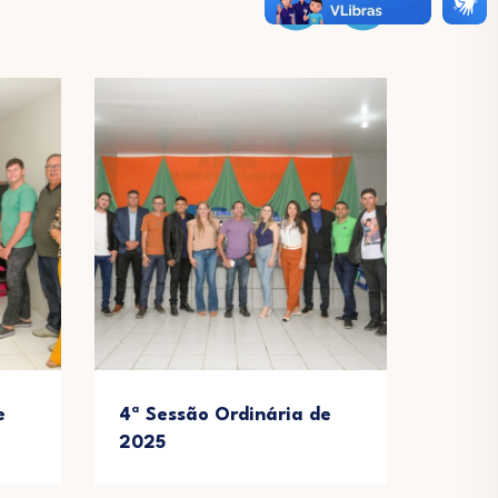
e
4ª Sessão Ordinária de
Entre
2025
aos A
comem