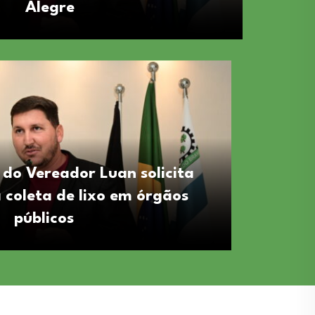
Alegre
nto do Vereador
Req
ita construção de
Lua
s no Sítio Campo
co
do Vereador Luan solicita
 coleta de lixo em órgãos
Alegre
públicos