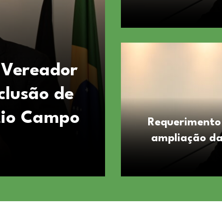
 Vereador
Requerime
clusão de
Luan solic
tio Campo
vestiário
Requerimento 
ampliação da