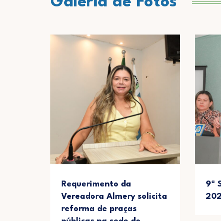
Galeria de Fotos
nto
Requerimento da
9ª 
Vereadora Almery solicita
20
a da
reforma de praças