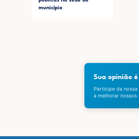
públicas na sede do
município
Sua opinião 
Participe da nossa 
a melhorar nossos 